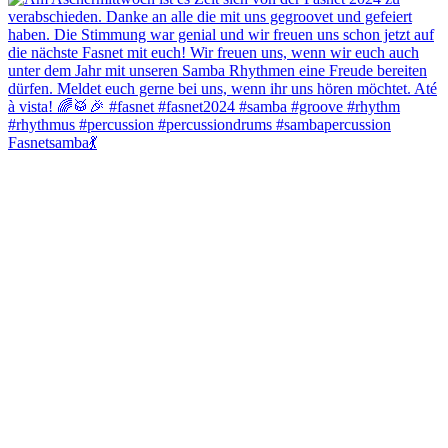
Fasnetsamba💃